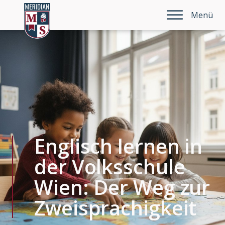
Menü
Englisch lernen in
der Volksschule
Wien: Der Weg zur
Zweisprachigkeit