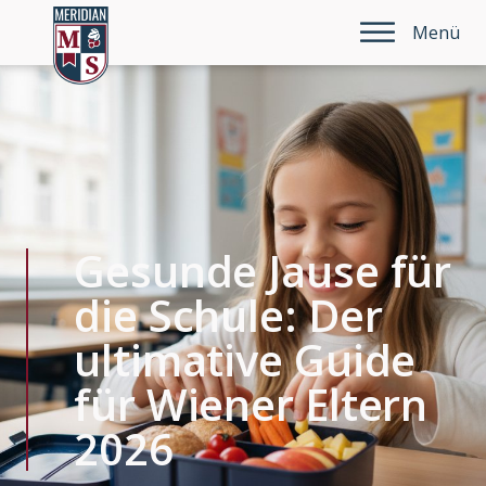
Menü
Gesunde Jause für
die Schule: Der
ultimative Guide
für Wiener Eltern
2026