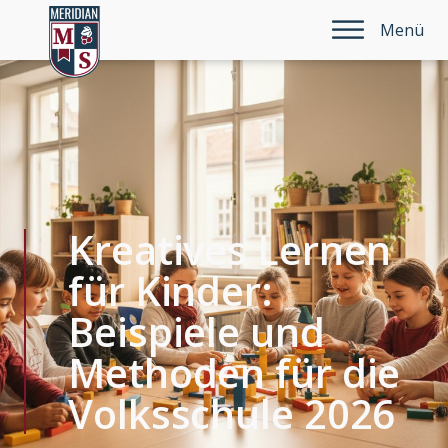
Menü
Kreatives Lernen
für Kinder:
Beispiele und
Methoden für die
Volksschule 2026