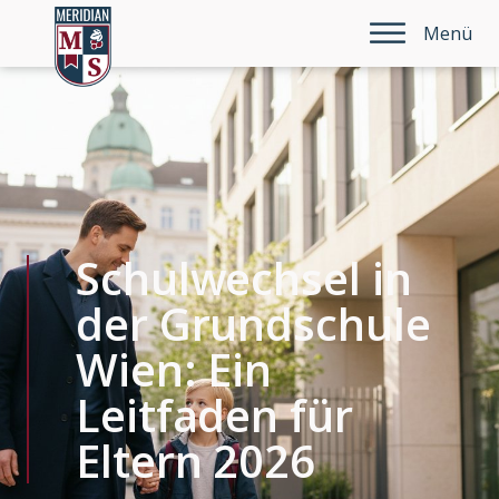
Menü
Schulwechsel in
der Grundschule
Wien: Ein
Leitfaden für
Eltern 2026