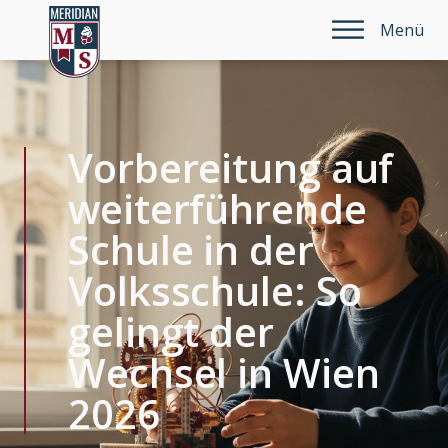
Menü
Vorbereitung auf
weiterführende
Schule in der
Volksschule: So
gelingt der
Wechsel in Wien
2026