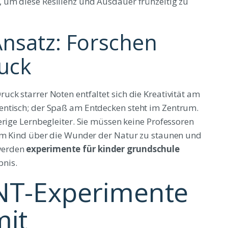
, um diese Resilienz und Ausdauer frühzeitig zu
Ansatz: Forschen
uck
ck starrer Noten entfaltet sich die Kreativität am
entisch; der Spaß am Entdecken steht im Zentrum.
erige Lernbegleiter. Sie müssen keine Professoren
dem Kind über die Wunder der Natur zu staunen und
werden
experimente für kinder grundschule
bnis.
INT-Experimente
mit