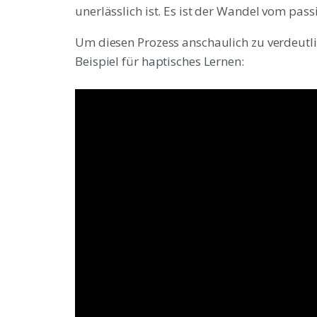
unerlässlich ist. Es ist der Wandel vom pass
Um diesen Prozess anschaulich zu verdeutlic
Beispiel für haptisches Lernen: