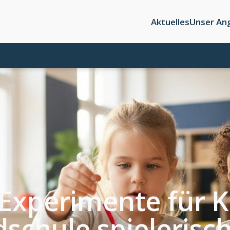
Aktuelles
Unser An
Experimente für K
dschule spielerisc