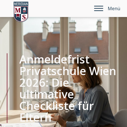
Menü
Anmeldefrist
Privatschule Wien
2026: Die
ultimative
Checkliste für
Eltern