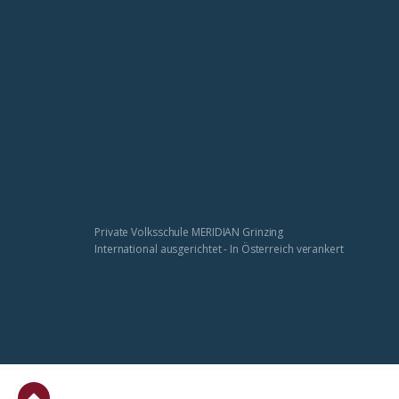
Private Volksschule MERIDIAN Grinzing
International ausgerichtet - In Österreich verankert