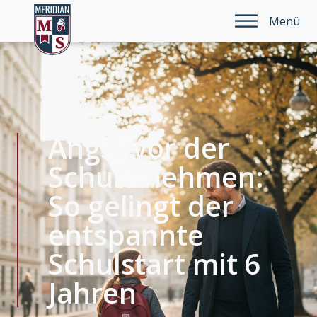
Menü
Angst vor der
Schule nehmen:
So gelingt der
entspannte
Schulstart mit 6
Jahren