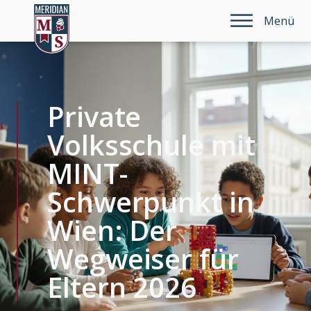
Menü
Private
Volksschule mit
MINT-
Schwerpunkt in
Wien: Der
Wegweiser für
Eltern 2026