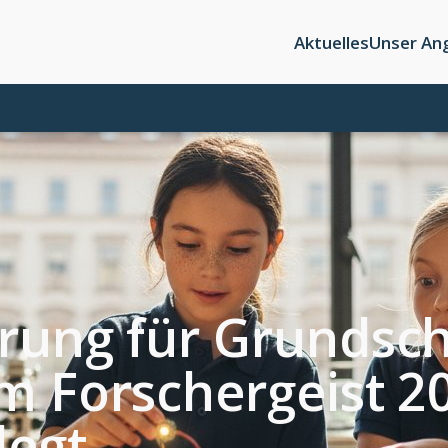
Aktuelles
Unser An
ung für Grundsch
m Forschergeist 2
legt