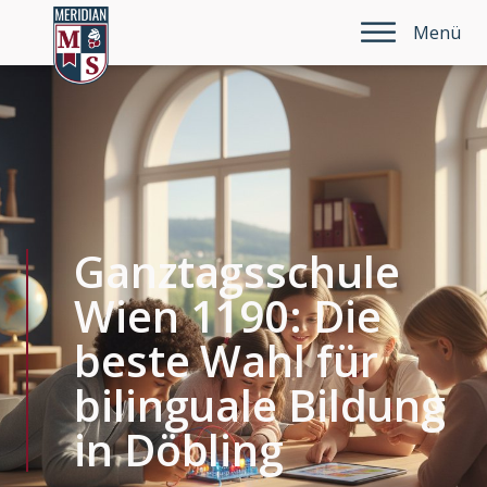
Menü
Ganztagsschule
Wien 1190: Die
beste Wahl für
bilinguale Bildung
in Döbling